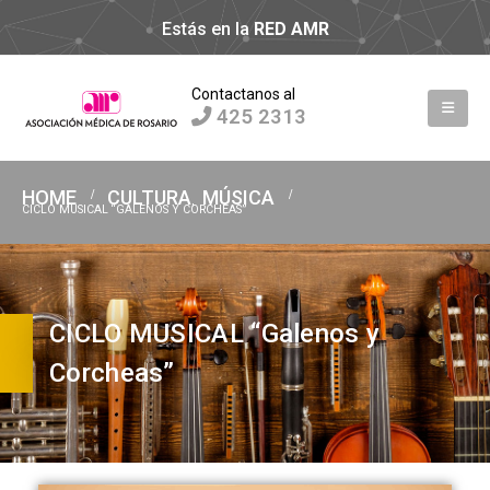
Estás en la
RED AMR
Contactanos al
425 2313
HOME
CULTURA
MÚSICA
,
CICLO MUSICAL “GALENOS Y CORCHEAS”
CICLO MUSICAL “Galenos y
Corcheas”