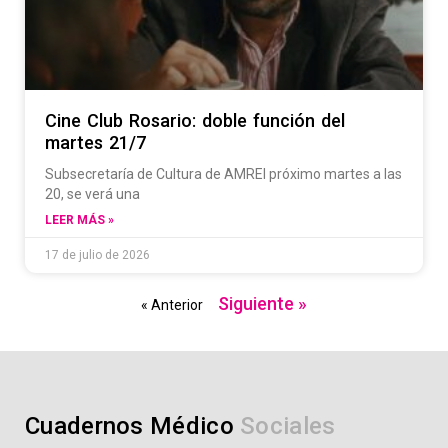
Cine Club Rosario: doble función del
martes 21/7
Subsecretaría de Cultura de AMREl próximo martes a las
20, se verá una
LEER MÁS »
17 de julio de 2026
Siguiente »
« Anterior
Cuadernos Médico
S
o
c
i
a
l
e
s