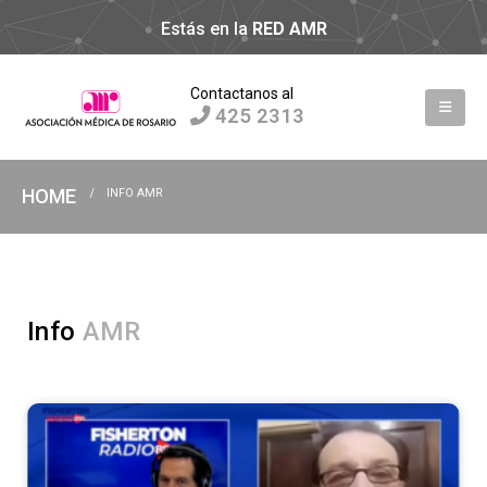
Estás en la
RED AMR
Contactanos al
425 2313
HOME
INFO AMR
Info
A
M
R