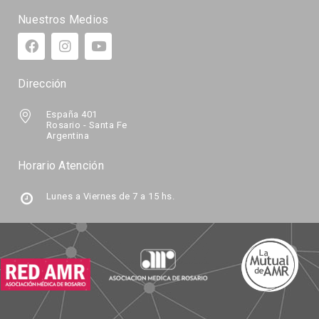
Nuestros Medios
Dirección
España 401
Rosario - Santa Fe
Argentina
Horario Atención
Lunes a Viernes de 7 a 15 hs.