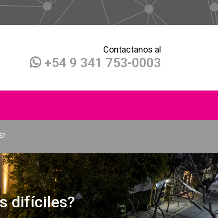
Contactanos al
+54 9 341 753-0003
S?
difíciles?