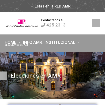
Estás en la
RED AMR
Contactanos al
425 2313
HOME
INFO AMR
INSTITUCIONAL
,
ELECCIONES EN AMR
Elecciones en AMR