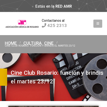
Estás en la
RED AMR
Contactanos al
425 2313
HOME
CULTURA
CINE
,
CINE CLUB ROSARIO: FUNCIÓN Y BRINDIS EL MARTES 23/12
Cine Club Rosario: función y brindis
el martes 23/12