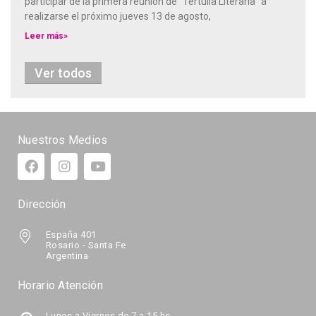
participar de la primera reunión de “Tertulia Literaria” a
realizarse el próximo jueves 13 de agosto,
Leer más»
Ver todos
Nuestros Medios
Dirección
España 401
Rosario - Santa Fe
Argentina
Horario Atención
Lunes a Viernes de 7 a 15 hs.