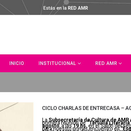
Estás en la
RED AMR
INICIO
INSTITUCIONAL
RED AMR
CICLO CHARLAS DE ENTRECASA – A
La
Subsecretaría de Cultura de AMR
primera reunión de
“Tertulia Literaria
agosto
, a las
19 hs.
en el Salón del se
para nuestro primer encuentro es
"Esq