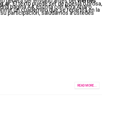
smo deberá ser enviado antes del
viernes
g.ar
.
El texto puede ser de poesía o prosa,
na página A4, escrita con letra Arial o
rimir un cuadernillo que se repartirá en la
su participación, saludamos a ustedes
READ MORE...