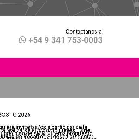
Contactanos al
+54 9 341 753-0003
GOSTO 2026
quiere invitarlas/os a participar de la
”
a realizarse el próximo
jueves 13 de
gundo piso de AMR. El tema propuesto
uinas de Rosario"
. Si desea presentar