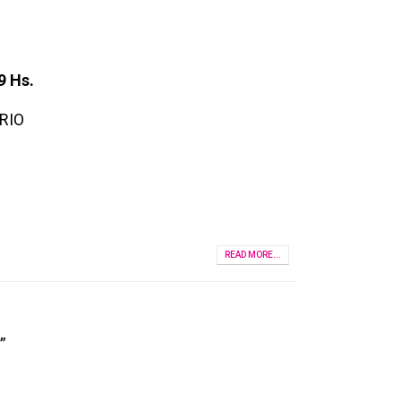
9 Hs.
RIO
READ MORE...
”