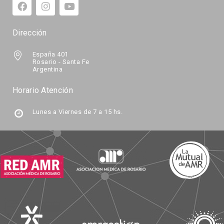
Dirección
España 401
Rosario - Santa Fe
Argentina
Horario Atención
Lunes a Viernes de 7 a 15 hs.