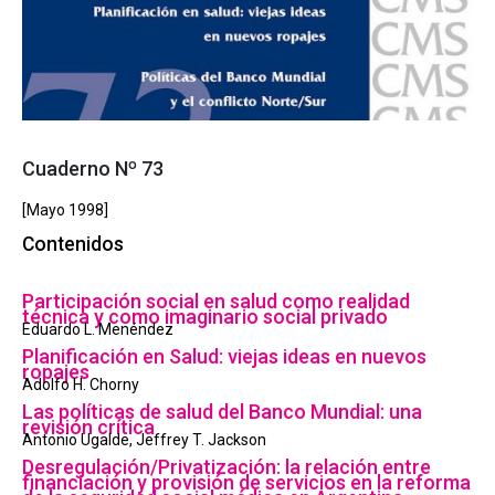
Cuaderno Nº 73
[Mayo 1998]
Contenidos
Participación social en salud como realidad
técnica y como imaginario social privado
Eduardo L. Menéndez
Planificación en Salud: viejas ideas en nuevos
ropajes
Adolfo H. Chorny
Las políticas de salud del Banco Mundial: una
revisión crítica
Antonio Ugalde, Jeffrey T. Jackson
Desregulación/Privatización: la relación entre
financiación y provisión de servicios en la reforma