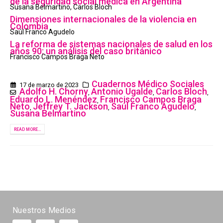
de la seguridad social médica en Argentina
Susana Belmartino, Carlos Bloch
Dimensiones internacionales de la violencia en
Colombia
Saúl Franco Agudelo
La reforma de sistemas nacionales de salud en los
años 90: un análisis del caso británico
Francisco Campos Braga Neto
Cuadernos Médico Sociales
17 de marzo de 2023
Adolfo H. Chorny
Antonio Ugalde
Carlos Bloch
,
,
,
Eduardo L. Menéndez
Francisco Campos Braga
,
Neto
Jeffrey T. Jackson
Saúl Franco Agudelo
,
,
,
Susana Belmartino
READ MORE...
Nuestros Medios