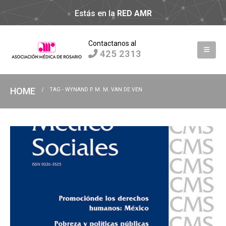
Estás en la
RED AMR
Contactanos al
425 2313
HOME
TAG -
WYNAND P. M. M. VAN DE VEN