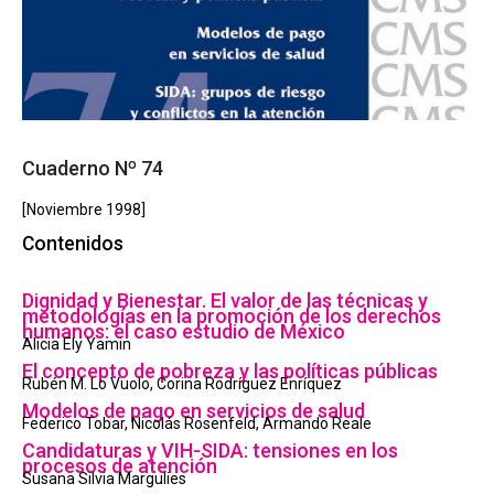
Cuaderno Nº 74
[Noviembre 1998]
Contenidos
Dignidad y Bienestar. El valor de las técnicas y
metodologías en la promoción de los derechos
humanos: el caso estudio de México
Alicia Ely Yamin
El concepto de pobreza y las políticas públicas
Rubén M. Lo Vuolo, Corina Rodríguez Enríquez
Modelos de pago en servicios de salud
Federico Tobar, Nicolás Rosenfeld, Armando Reale
Candidaturas y VIH-SIDA: tensiones en los
procesos de atención
Susana Silvia Margulies