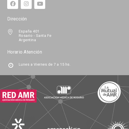
Dirección
España 401
Rosario - Santa Fe
Argentina
Horario Atención
Lunes a Viernes de 7 a 15 hs.