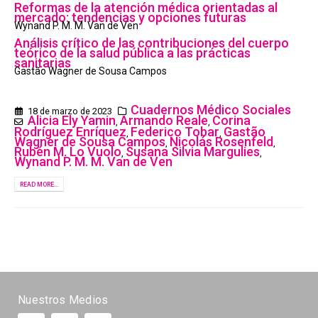
Reformas de la atención médica orientadas al
mercado: tendencias y opciones futuras
Wynand P. M. M. Van de Ven
Análisis crítico de las contribuciones del cuerpo
teórico de la salud pública a las prácticas
sanitarias
Gastão Wagner de Sousa Campos
Cuadernos Médico Sociales
18 de marzo de 2023
Alicia Ely Yamin
Armando Reale
Corina
,
,
Rodríguez Enríquez
Federico Tobar
Gastão
,
,
Wagner de Sousa Campos
Nicolás Rosenfeld
,
,
Rubén M. Lo Vuolo
Susana Silvia Margulies
,
,
Wynand P. M. M. Van de Ven
READ MORE...
Nuestros Medios